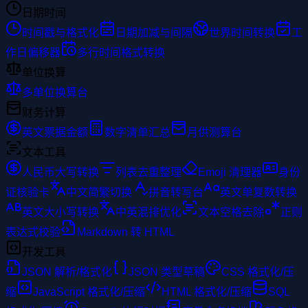
日期时间
时间戳与格式化
日期加减与间隔
世界时间转换
工
作日偏移器
多行时间格式转换
单位换算
多单位换算台
财务计算
英文票据金额
数字清单汇总
月供测算台
文本工具
人民币大写转换
列表去重整理
Emoji 清理器
身份
证核验卡
中文简繁切换
拼音转写台
英文单复数转换
英文大小写转换
中英混排优化
文本空格去除
正则
表达式校验
Markdown 转 HTML
开发工具
JSON 解析/格式化
JSON 类型草稿
CSS 格式化/压
缩
JavaScript 格式化/压缩
HTML 格式化/压缩
SQL