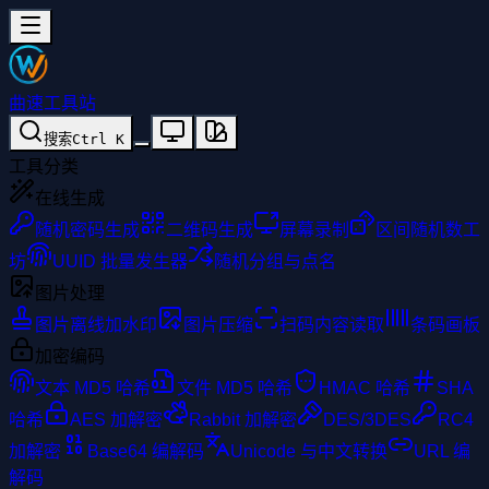
曲速工具站
搜索
Ctrl
K
工具分类
在线生成
随机密码生成
二维码生成
屏幕录制
区间随机数工
坊
UUID 批量发生器
随机分组与点名
图片处理
图片离线加水印
图片压缩
扫码内容读取
条码画板
加密编码
文本 MD5 哈希
文件 MD5 哈希
HMAC 哈希
SHA
哈希
AES 加解密
Rabbit 加解密
DES/3DES
RC4
加解密
Base64 编解码
Unicode 与中文转换
URL 编
解码