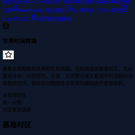
格式化/压缩
Crontab 执行时间
变量命名换挡
颜色格
式桥
WebSocket 在线测试
Go 结构体 / JSON 转换
Less 转 CSS
计算机进制转换
世界时间转换
具备全局视野的世界时区转换器。可自由选择基准时区，实时
查询并统一对照纽约、伦敦、东京等全球主要城市的当前时间
或指定时间，轻松应对跨国会议安排与国际协作差旅规划。
多城市时区
统一对照
时区基准选择
基准时区