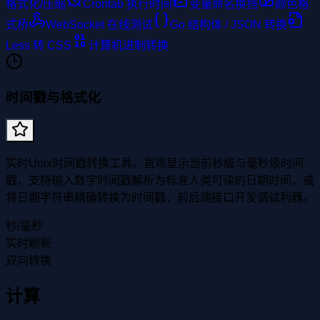
格式化/压缩
Crontab 执行时间
变量命名换挡
颜色格
式桥
WebSocket 在线测试
Go 结构体 / JSON 转换
Less 转 CSS
计算机进制转换
时间戳与格式化
实时Unix时间戳转换工具。直观显示当前秒级与毫秒级时间
戳，支持输入数字时间戳解析为标准人类可读的日期时间，或
将日期字符串精确转换为时间戳，前后端接口开发调试利器。
秒/毫秒
实时刷新
双向转换
计算