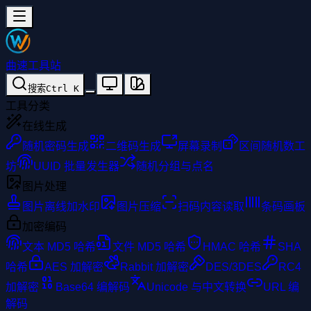
曲速工具站
搜索
Ctrl
K
工具分类
在线生成
随机密码生成
二维码生成
屏幕录制
区间随机数工
坊
UUID 批量发生器
随机分组与点名
图片处理
图片离线加水印
图片压缩
扫码内容读取
条码画板
加密编码
文本 MD5 哈希
文件 MD5 哈希
HMAC 哈希
SHA
哈希
AES 加解密
Rabbit 加解密
DES/3DES
RC4
加解密
Base64 编解码
Unicode 与中文转换
URL 编
解码