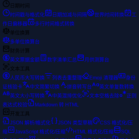
日期时间
时间戳与格式化
日期加减与间隔
世界时间转换
工
作日偏移器
多行时间格式转换
单位换算
多单位换算台
财务计算
英文票据金额
数字清单汇总
月供测算台
文本工具
人民币大写转换
列表去重整理
Emoji 清理器
身份
证核验卡
中文简繁切换
拼音转写台
英文单复数转换
英文大小写转换
中英混排优化
文本空格去除
正则
表达式校验
Markdown 转 HTML
开发工具
JSON 解析/格式化
JSON 类型草稿
CSS 格式化/压
缩
JavaScript 格式化/压缩
HTML 格式化/压缩
SQL