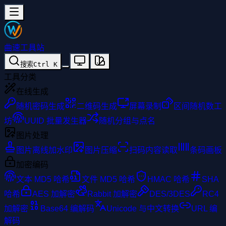
曲速工具站
搜索
Ctrl
K
工具分类
在线生成
随机密码生成
二维码生成
屏幕录制
区间随机数工
坊
UUID 批量发生器
随机分组与点名
图片处理
图片离线加水印
图片压缩
扫码内容读取
条码画板
加密编码
文本 MD5 哈希
文件 MD5 哈希
HMAC 哈希
SHA
哈希
AES 加解密
Rabbit 加解密
DES/3DES
RC4
加解密
Base64 编解码
Unicode 与中文转换
URL 编
解码