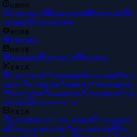
日期时间
时间戳与格式化
日期加减与间隔
世界时间转换
工
作日偏移器
多行时间格式转换
单位换算
多单位换算台
财务计算
英文票据金额
数字清单汇总
月供测算台
文本工具
人民币大写转换
列表去重整理
Emoji 清理器
身份
证核验卡
中文简繁切换
拼音转写台
英文单复数转换
英文大小写转换
中英混排优化
文本空格去除
正则
表达式校验
Markdown 转 HTML
开发工具
JSON 解析/格式化
JSON 类型草稿
CSS 格式化/压
缩
JavaScript 格式化/压缩
HTML 格式化/压缩
SQL