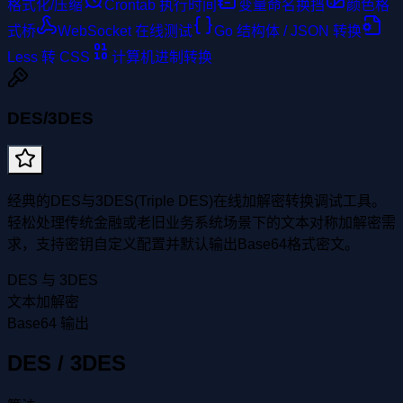
格式化/压缩
Crontab 执行时间
变量命名换挡
颜色格
式桥
WebSocket 在线测试
Go 结构体 / JSON 转换
Less 转 CSS
计算机进制转换
DES/3DES
经典的DES与3DES(Triple DES)在线加解密转换调试工具。
轻松处理传统金融或老旧业务系统场景下的文本对称加解密需
求，支持密钥自定义配置并默认输出Base64格式密文。
DES 与 3DES
文本加解密
Base64 输出
DES / 3DES