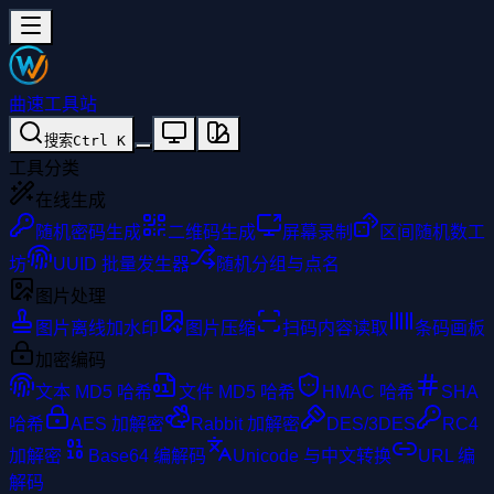
曲速工具站
搜索
Ctrl
K
工具分类
在线生成
随机密码生成
二维码生成
屏幕录制
区间随机数工
坊
UUID 批量发生器
随机分组与点名
图片处理
图片离线加水印
图片压缩
扫码内容读取
条码画板
加密编码
文本 MD5 哈希
文件 MD5 哈希
HMAC 哈希
SHA
哈希
AES 加解密
Rabbit 加解密
DES/3DES
RC4
加解密
Base64 编解码
Unicode 与中文转换
URL 编
解码