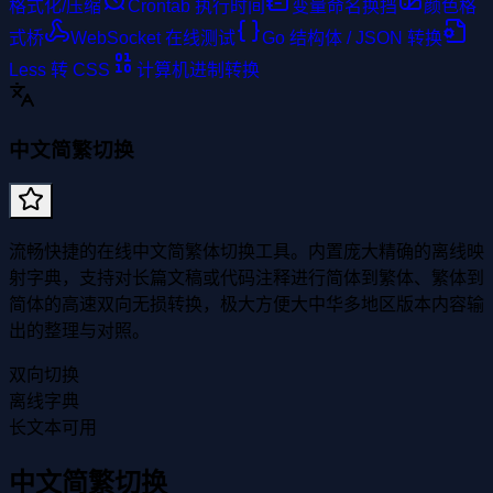
格式化/压缩
Crontab 执行时间
变量命名换挡
颜色格
式桥
WebSocket 在线测试
Go 结构体 / JSON 转换
Less 转 CSS
计算机进制转换
中文简繁切换
流畅快捷的在线中文简繁体切换工具。内置庞大精确的离线映
射字典，支持对长篇文稿或代码注释进行简体到繁体、繁体到
简体的高速双向无损转换，极大方便大中华多地区版本内容输
出的整理与对照。
双向切换
离线字典
长文本可用
中文简繁切换