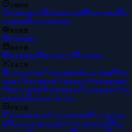
日期时间
时间戳与格式化
日期加减与间隔
世界时间转换
工
作日偏移器
多行时间格式转换
单位换算
多单位换算台
财务计算
英文票据金额
数字清单汇总
月供测算台
文本工具
人民币大写转换
列表去重整理
Emoji 清理器
身份
证核验卡
中文简繁切换
拼音转写台
英文单复数转换
英文大小写转换
中英混排优化
文本空格去除
正则
表达式校验
Markdown 转 HTML
开发工具
JSON 解析/格式化
JSON 类型草稿
CSS 格式化/压
缩
JavaScript 格式化/压缩
HTML 格式化/压缩
SQL