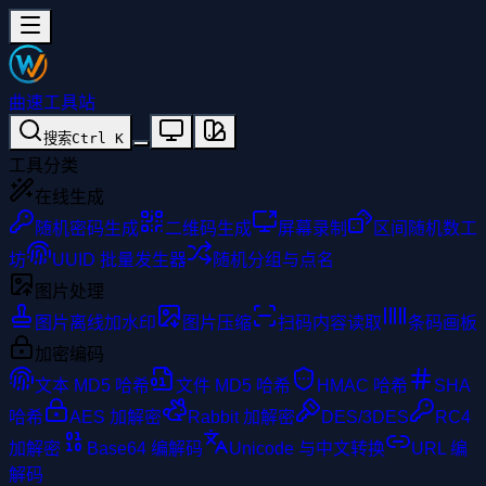
曲速工具站
搜索
Ctrl
K
工具分类
在线生成
随机密码生成
二维码生成
屏幕录制
区间随机数工
坊
UUID 批量发生器
随机分组与点名
图片处理
图片离线加水印
图片压缩
扫码内容读取
条码画板
加密编码
文本 MD5 哈希
文件 MD5 哈希
HMAC 哈希
SHA
哈希
AES 加解密
Rabbit 加解密
DES/3DES
RC4
加解密
Base64 编解码
Unicode 与中文转换
URL 编
解码