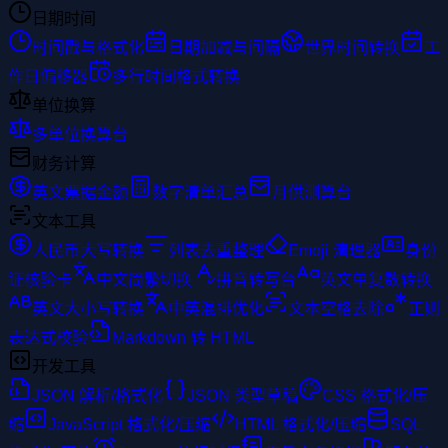
日期时间
时间戳与格式化
日期加减与间隔
世界时间转换
工
作日偏移器
多行时间格式转换
单位换算
多单位换算台
财务计算
英文票据金额
数字清单汇总
月供测算台
文本工具
人民币大写转换
列表去重整理
Emoji 清理器
身份
证核验卡
中文简繁切换
拼音转写台
英文单复数转换
英文大小写转换
中英混排优化
文本空格去除
正则
表达式校验
Markdown 转 HTML
开发工具
JSON 解析/格式化
JSON 类型草稿
CSS 格式化/压
缩
JavaScript 格式化/压缩
HTML 格式化/压缩
SQL