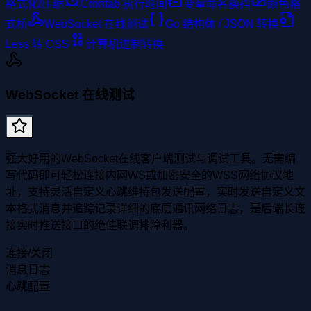
格式化/压缩
Crontab 执行时间
变量命名换挡
颜色格
式桥
WebSocket 在线测试
Go 结构体 / JSON 转换
Less 转 CSS
计算机进制转换
WebSocket 在线测试
强大好用的WebSocket在线客户端测试与调试工具。无需编
写代码即可轻松连接内网WS或加密安全的WSS网络协议地
址，支持灵活自定义心跳维持包发送配置，实时发送自定义文
本格式消息并追踪记录详细的底层通讯网络日志，是后端长连
接实时推送接口的绝佳联调排障利器。
连接/关闭
消息日志
心跳配置