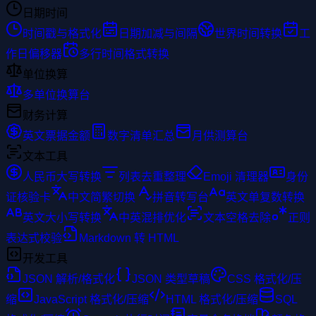
日期时间
时间戳与格式化
日期加减与间隔
世界时间转换
工
作日偏移器
多行时间格式转换
单位换算
多单位换算台
财务计算
英文票据金额
数字清单汇总
月供测算台
文本工具
人民币大写转换
列表去重整理
Emoji 清理器
身份
证核验卡
中文简繁切换
拼音转写台
英文单复数转换
英文大小写转换
中英混排优化
文本空格去除
正则
表达式校验
Markdown 转 HTML
开发工具
JSON 解析/格式化
JSON 类型草稿
CSS 格式化/压
缩
JavaScript 格式化/压缩
HTML 格式化/压缩
SQL