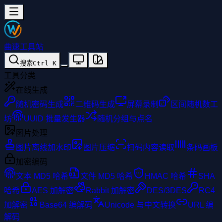
曲速工具站
搜索
Ctrl
K
工具分类
在线生成
随机密码生成
二维码生成
屏幕录制
区间随机数工
坊
UUID 批量发生器
随机分组与点名
图片处理
图片离线加水印
图片压缩
扫码内容读取
条码画板
加密编码
文本 MD5 哈希
文件 MD5 哈希
HMAC 哈希
SHA
哈希
AES 加解密
Rabbit 加解密
DES/3DES
RC4
加解密
Base64 编解码
Unicode 与中文转换
URL 编
解码