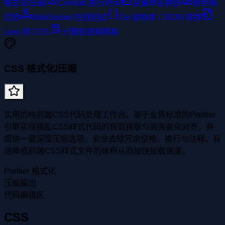
格式化/压缩
Crontab 执行时间
变量命名换挡
颜色格
式桥
WebSocket 在线测试
Go 结构体 / JSON 转换
Less 转 CSS
计算机进制转换
CSS 格式化/压缩
实用的纯前端CSS代码处理工作台。基于业界标准的Prettier
引擎实现错乱CSS样式代码的规范排版与高亮美化对齐，并
提供一键深度压缩选项，安全去除冗余空格、换行与注释，有
效降低前端CSS样式文件的体积从而加快加载速度。
Prettier 格式化
压缩输出
代码编辑区
CSS