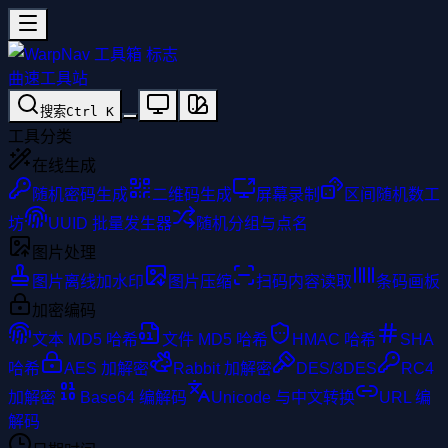
曲速工具站
搜索
Ctrl
K
工具分类
在线生成
随机密码生成
二维码生成
屏幕录制
区间随机数工
坊
UUID 批量发生器
随机分组与点名
图片处理
图片离线加水印
图片压缩
扫码内容读取
条码画板
加密编码
文本 MD5 哈希
文件 MD5 哈希
HMAC 哈希
SHA
哈希
AES 加解密
Rabbit 加解密
DES/3DES
RC4
加解密
Base64 编解码
Unicode 与中文转换
URL 编
解码