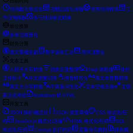
日期时间
时间戳与格式化
日期加减与间隔
世界时间转换
工
作日偏移器
多行时间格式转换
单位换算
多单位换算台
财务计算
英文票据金额
数字清单汇总
月供测算台
文本工具
人民币大写转换
列表去重整理
Emoji 清理器
身份
证核验卡
中文简繁切换
拼音转写台
英文单复数转换
英文大小写转换
中英混排优化
文本空格去除
正则
表达式校验
Markdown 转 HTML
开发工具
JSON 解析/格式化
JSON 类型草稿
CSS 格式化/压
缩
JavaScript 格式化/压缩
HTML 格式化/压缩
SQL
格式化/压缩
Crontab 执行时间
变量命名换挡
颜色格