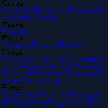
日期时间
时间戳与格式化
日期加减与间隔
世界时间转换
工
作日偏移器
多行时间格式转换
单位换算
多单位换算台
财务计算
英文票据金额
数字清单汇总
月供测算台
文本工具
人民币大写转换
列表去重整理
Emoji 清理器
身份
证核验卡
中文简繁切换
拼音转写台
英文单复数转换
英文大小写转换
中英混排优化
文本空格去除
正则
表达式校验
Markdown 转 HTML
开发工具
JSON 解析/格式化
JSON 类型草稿
CSS 格式化/压
缩
JavaScript 格式化/压缩
HTML 格式化/压缩
SQL