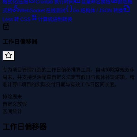
格式化/压缩
Crontab 执行时间
变量命名换挡
颜色格
式桥
WebSocket 在线测试
Go 结构体 / JSON 转换
Less 转 CSS
计算机进制转换
工作日偏移器
专为项目管理打造的工作日偏移推算工具。自动排除常规双休
周末，并支持灵活配置自定义法定节假日与调休补班逻辑，精
准计算IT项目的实际交付日期与有效工作日区间长度。
排除周末
自定义放假
区间统计
工作日偏移器