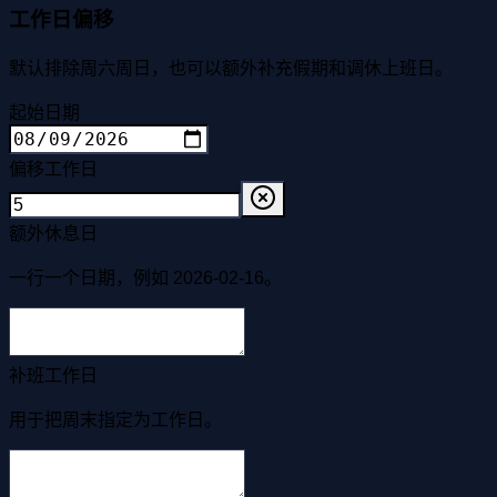
工作日偏移
默认排除周六周日，也可以额外补充假期和调休上班日。
起始日期
偏移工作日
额外休息日
一行一个日期，例如 2026-02-16。
补班工作日
用于把周末指定为工作日。