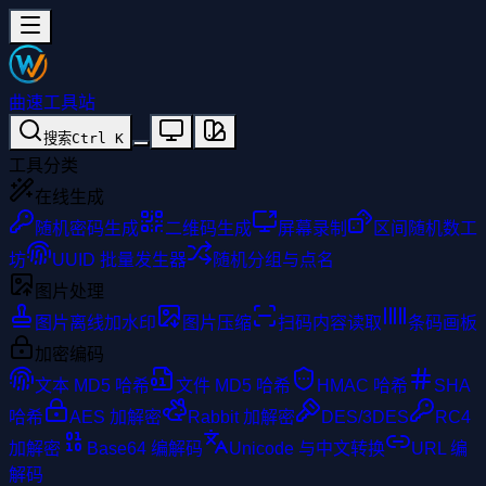
曲速工具站
搜索
Ctrl
K
工具分类
在线生成
随机密码生成
二维码生成
屏幕录制
区间随机数工
坊
UUID 批量发生器
随机分组与点名
图片处理
图片离线加水印
图片压缩
扫码内容读取
条码画板
加密编码
文本 MD5 哈希
文件 MD5 哈希
HMAC 哈希
SHA
哈希
AES 加解密
Rabbit 加解密
DES/3DES
RC4
加解密
Base64 编解码
Unicode 与中文转换
URL 编
解码