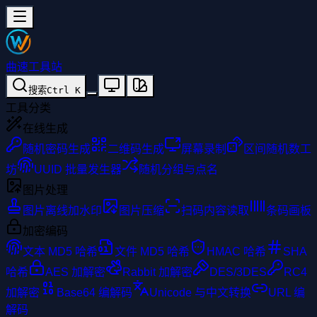
曲速工具站
搜索
Ctrl
K
工具分类
在线生成
随机密码生成
二维码生成
屏幕录制
区间随机数工
坊
UUID 批量发生器
随机分组与点名
图片处理
图片离线加水印
图片压缩
扫码内容读取
条码画板
加密编码
文本 MD5 哈希
文件 MD5 哈希
HMAC 哈希
SHA
哈希
AES 加解密
Rabbit 加解密
DES/3DES
RC4
加解密
Base64 编解码
Unicode 与中文转换
URL 编
解码