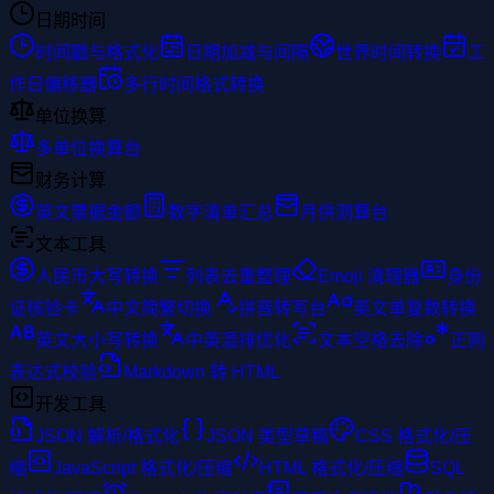
日期时间
时间戳与格式化
日期加减与间隔
世界时间转换
工
作日偏移器
多行时间格式转换
单位换算
多单位换算台
财务计算
英文票据金额
数字清单汇总
月供测算台
文本工具
人民币大写转换
列表去重整理
Emoji 清理器
身份
证核验卡
中文简繁切换
拼音转写台
英文单复数转换
英文大小写转换
中英混排优化
文本空格去除
正则
表达式校验
Markdown 转 HTML
开发工具
JSON 解析/格式化
JSON 类型草稿
CSS 格式化/压
缩
JavaScript 格式化/压缩
HTML 格式化/压缩
SQL