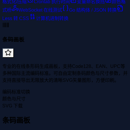
格式化/压缩
Crontab 执行时间
变量命名换挡
颜色格
式桥
WebSocket 在线测试
Go 结构体 / JSON 转换
Less 转 CSS
计算机进制转换
条码画板
专业的在线条形码生成画板，支持Code128、EAN、UPC等
多种国际主流编码标准。可自由定制条码颜色与尺寸参数，并
支持直接导出无限放大的清晰SVG矢量图形，方便印刷。
编码标准切换
颜色与尺寸
SVG 下载
条码画板